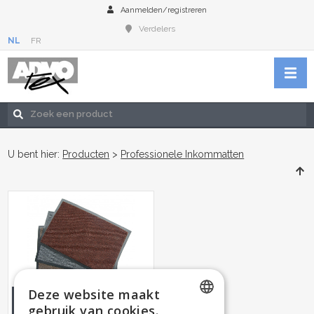
Aanmelden/registreren
Verdelers
NL
FR
U bent hier:
Producten
>
Professionele Inkommatten
Deze website maakt
INKOMMAT
gebruik van cookies.