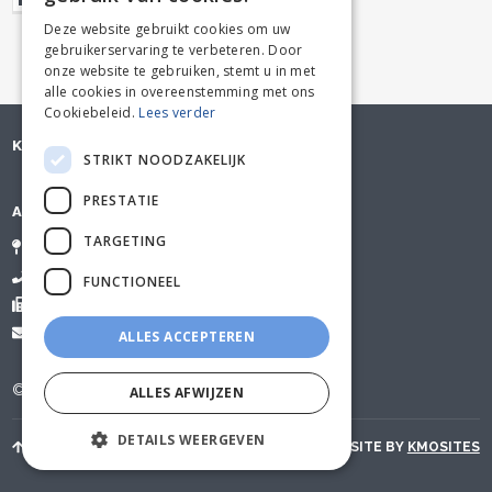
DUTCH
Deze website gebruikt cookies om uw
gebruikerservaring te verbeteren. Door
FRENCH
onze website te gebruiken, stemt u in met
alle cookies in overeenstemming met ons
Cookiebeleid.
Lees verder
KLANTENSERVICE
STRIKT NOODZAKELIJK
PRESTATIE
ADVOTEX
TARGETING
Bargiestraat 32, 8900 Ieper
+32 56/22 07 39
FUNCTIONEEL
+32 52/35 56 51
info@advotex.be
ALLES ACCEPTEREN
© Advotex bv. Alle rechten voorbehouden.
ALLES AFWIJZEN
DETAILS WEERGEVEN
NAAR BOVEN
WEBSITE BY
KMOSITES