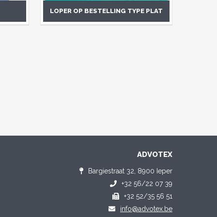
LOPER OP BESTELLING TYPE PLAT
ADVOTEX
Bargiestraat 32, 8900 Ieper
+32 56/22 07 39
+32 52/35 56 51
info@advotex.be