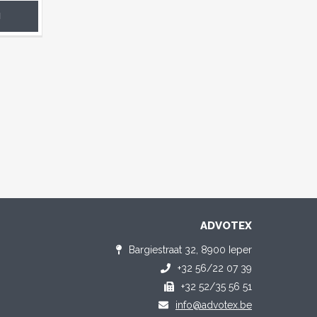
N
ADVOTEX
Bargiestraat 32, 8900 Ieper
+32 56/22 07 39
+32 52/35 56 51
info@advotex.be