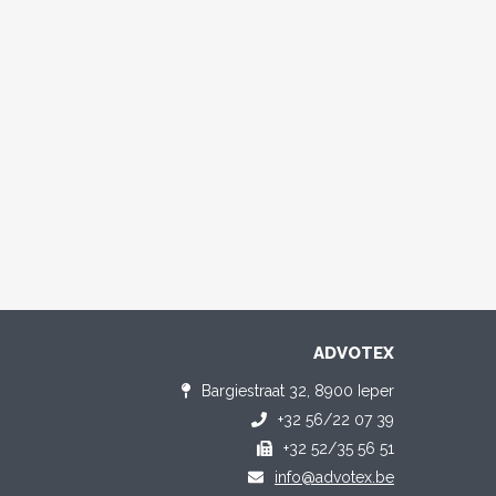
ADVOTEX
Bargiestraat 32, 8900 Ieper
+32 56/22 07 39
+32 52/35 56 51
info@advotex.be