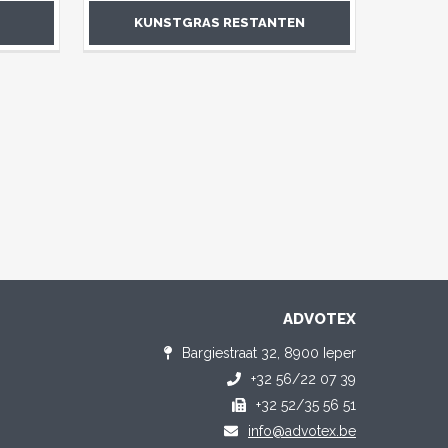
KUNSTGRAS RESTANTEN
ADVOTEX
Bargiestraat 32, 8900 Ieper
+32 56/22 07 39
+32 52/35 56 51
info@advotex.be