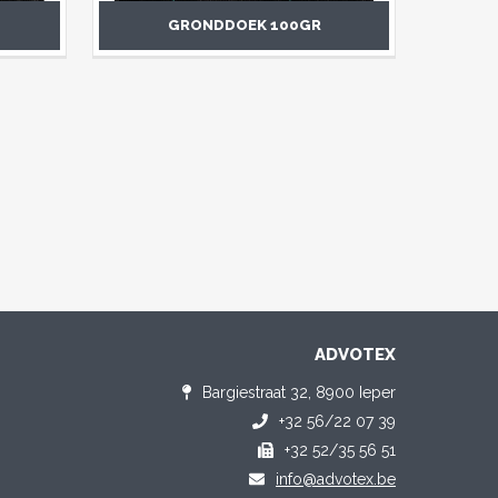
GRONDDOEK 100GR
ADVOTEX
Bargiestraat 32, 8900 Ieper
+32 56/22 07 39
+32 52/35 56 51
info@advotex.be