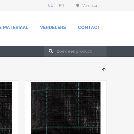
NL
FR
Verdelers
S MATERIAAL
VERDELERS
CONTACT