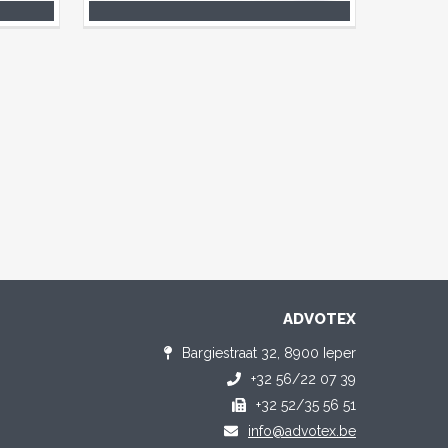
ADVOTEX
Bargiestraat 32, 8900 Ieper
+32 56/22 07 39
+32 52/35 56 51
info@advotex.be