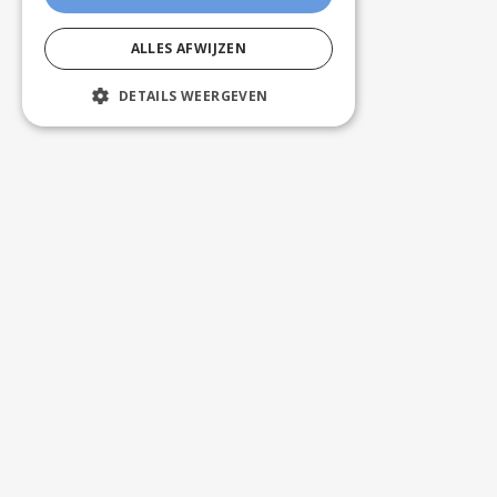
ALLES AFWIJZEN
DETAILS WEERGEVEN
KLANTENSERVICE
ADVOTEX
Bargiestraat 32, 8900 Ieper
+32 56/22 07 39
+32 52/35 56 51
info@advotex.be
© Advotex bv. Alle rechten voorbehouden.
NAAR BOVEN
WEBSITE BY
KMOSITES