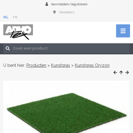
Aanmelden/registreren
Verdelers
NL
FR
U bent hier:
Producten
>
Kunstgras
>
Kunstgras Oryzon