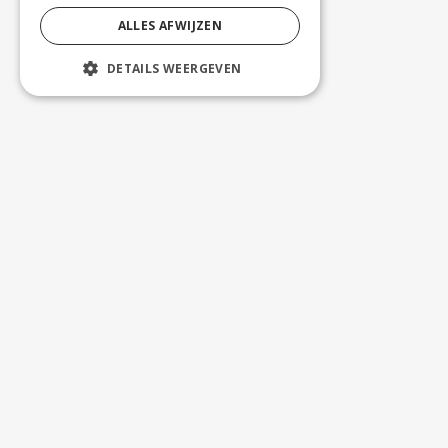
ALLES AFWIJZEN
DETAILS WEERGEVEN
KLANTENSERVICE
ADVOTEX
Bargiestraat 32, 8900 Ieper
+32 56/22 07 39
+32 52/35 56 51
info@advotex.be
© Advotex bv. Alle rechten voorbehouden.
NAAR BOVEN
WEBSITE BY
KMOSITES